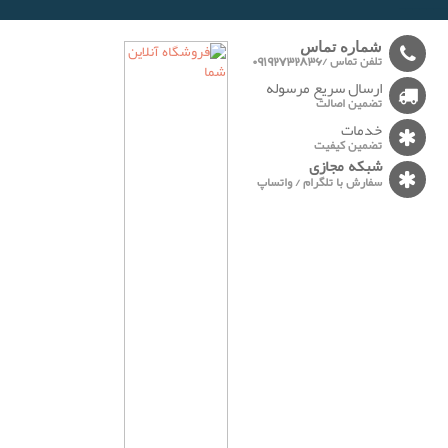
-------
شماره تماس
تلفن تماس /09192732836
ارسال سریع مرسوله
تضمین اصالت
خدمات
تضمین کیفیت
شبکه مجازی
سفارش با تلگرام / واتساپ