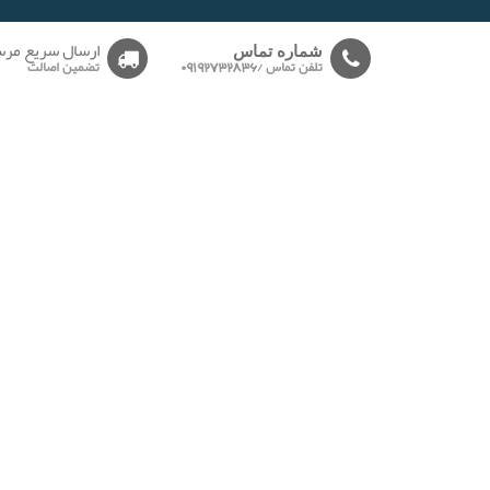
-------
ارسال سریع مرس
شماره تماس
تلفن تماس /09192732836
تضمین اصالت